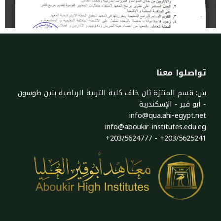
تواصلوا معنا
ش: قسم المنتزة ثان خلف كلية التربية الرياضية بنين طوسون
- أبو قير - الإسكندرية
info@qua.ahi-egypt.net
info@aboukir-institutes.edu.eg​
+203/5624777 - +203/5625241