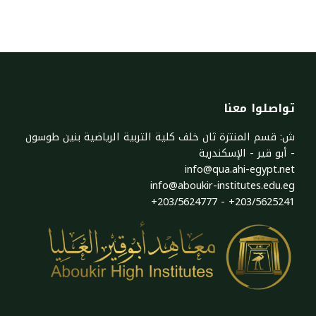
تواصلوا معنا
ش: قسم المنتزة ثان خلف كلية التربية الرياضية بنين طوسون
- أبو قير - الإسكندرية
info@qua.ahi-egypt.net
info@aboukir-institutes.edu.eg​
+203/5624777 - +203/5625241