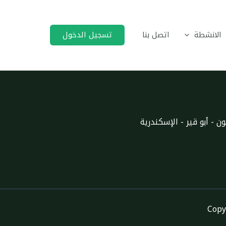
اﻻنشطة
اتصل بنا
تسجيل الدخول
 - أبو قير - الإسكندرية