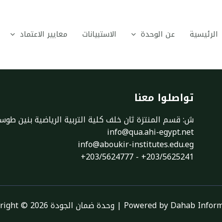
الرئيسية
عن الوحدة
الاستبيانات
معايير الاعتماد
تواصلوا معنا
ش: قسم المنتزة ثان خلف كلية التربية الرياضية بنين طوسون
info@qua.ahi-egypt.net
info@aboukir-institutes.edu.eg​
+203/5624777 - +203/5625241
Copyri وحدة ضمان الجودة | Powered by Dahab Informatics